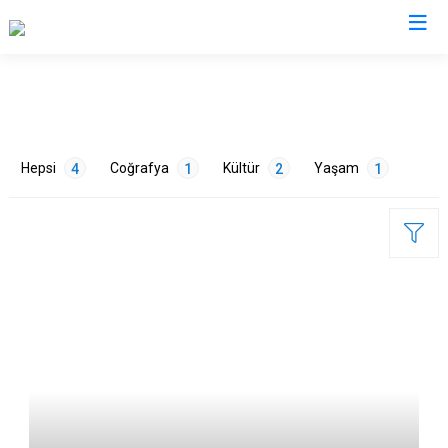
Osmaniye
Bahçe
Hepsi
Coğrafya
Kültür
Yaşam
4
1
2
1
Düziçi
Hasanbeyli
Kadirli
Sumbas
ETİKETLER
Toprakkale
Çevre
1
Eğlence
1
Tarih
2