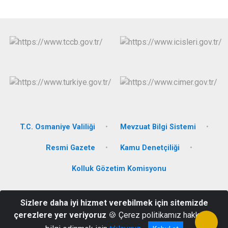
T.C. Osmaniye Valiliği
Mevzuat Bilgi Sistemi
Resmi Gazete
Kamu Denetçiliği
Kolluk Gözetim Komisyonu
Merkez Mahallesi H. Kazım Fettahlıoğlu Caddesi No: 5 P.K. 80850
Sizlere daha iyi hizmet verebilmek için sitemizde
Hasanbeyli / OSMANİYE
çerezlere yer veriyoruz
🍪 Çerez politikamız hakkında
0 328 664 83 33 - 664 85 23