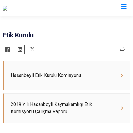
Osmaniye
Etik Kurulu
Bahçe
Düziçi
Hasanbeyli
Kadirli
Hasanbeyli Etik Kurulu Komisyonu
Sumbas
Toprakkale
2019 Yılı Hasanbeyli Kaymakamlığı Etik
Komisyonu Çalışma Raporu