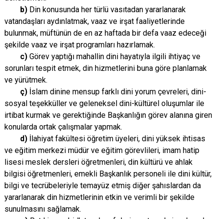
b)
Din konusunda her türlü vasıtadan yararlanarak
vatandaşları aydınlatmak, vaaz ve irşat faaliyetlerinde
bulunmak, müftünün de en az haftada bir defa vaaz edeceği
şekilde vaaz ve irşat programları hazırlamak.
c)
Görev yaptığı mahallin dini hayatıyla ilgili ihtiyaç ve
sorunları tespit etmek, din hizmetlerini buna göre planlamak
ve yürütmek.
ç)
İslam dinine mensup farklı dini yorum çevreleri, dini-
sosyal teşekküller ve geleneksel dini-kültürel oluşumlar ile
irtibat kurmak ve gerektiğinde Başkanlığın görev alanına giren
konularda ortak çalışmalar yapmak.
d)
İlahiyat fakültesi öğretim üyeleri, dini yüksek ihtisas
ve eğitim merkezi müdür ve eğitim görevlileri, imam hatip
lisesi meslek dersleri öğretmenleri, din kültürü ve ahlak
bilgisi öğretmenleri, emekli Başkanlık personeli ile dini kültür,
bilgi ve tecrübeleriyle temayüz etmiş diğer şahıslardan da
yararlanarak din hizmetlerinin etkin ve verimli bir şekilde
sunulmasını sağlamak.