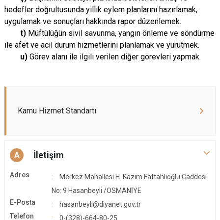
hedefler doğrultusunda yıllık eylem planlarını hazırlamak,
uygulamak ve sonuçları hakkında rapor düzenlemek.
t)
Müftülüğün sivil savunma, yangın önleme ve söndürme
ile afet ve acil durum hizmetlerini planlamak ve yürütmek.
u)
Görev alanı ile ilgili verilen diğer görevleri yapmak.
Kamu Hizmet Standartı
İletişim
A
Adres
Merkez Mahallesi H. Kazım Fattahlıoğlu Caddesi
No: 9 Hasanbeyli /OSMANİYE
E-Posta
hasanbeyli@diyanet.gov.tr
Telefon
0-(328)-664-80-25