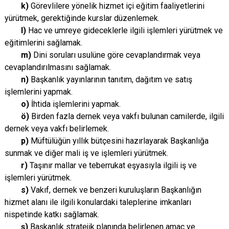
k)
Görevlilere yönelik hizmet içi eğitim faaliyetlerini
yürütmek, gerektiğinde kurslar düzenlemek.
l)
Hac ve umreye gideceklerle ilgili işlemleri yürütmek ve
eğitimlerini sağlamak.
m)
Dini soruları usulüne göre cevaplandırmak veya
cevaplandırılmasını sağlamak.
n)
Başkanlık yayınlarının tanıtım, dağıtım ve satış
işlemlerini yapmak.
o)
İhtida işlemlerini yapmak.
ö)
Birden fazla dernek veya vakfı bulunan camilerde, ilgili
dernek veya vakfı belirlemek.
p)
Müftülüğün yıllık bütçesini hazırlayarak Başkanlığa
sunmak ve diğer mali iş ve işlemleri yürütmek.
r)
Taşınır mallar ve teberrukat eşyasıyla ilgili iş ve
işlemleri yürütmek.
s)
Vakıf, dernek ve benzeri kuruluşların Başkanlığın
hizmet alanı ile ilgili konulardaki taleplerine imkanları
nispetinde katkı sağlamak.
ş)
Başkanlık stratejik planında belirlenen amaç ve