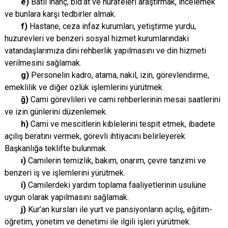
e)
Batıl inanç, bid’at ve hurafeleri araştırmak, incelemek
ve bunlara karşı tedbirler almak.
f)
Hastane, ceza infaz kurumları, yetiştirme yurdu,
huzurevleri ve benzeri sosyal hizmet kurumlarındaki
vatandaşlarımıza dini rehberlik yapılmasını ve din hizmeti
verilmesini sağlamak.
g)
Personelin kadro, atama, nakil, izin, görevlendirme,
emeklilik ve diğer özlük işlemlerini yürütmek.
ğ)
Cami görevlileri ve cami rehberlerinin mesai saatlerini
ve izin günlerini düzenlemek.
h)
Cami ve mescitlerin kıblelerini tespit etmek, ibadete
açılış beratını vermek, görevli ihtiyacını belirleyerek
Başkanlığa teklifte bulunmak.
ı)
Camilerin temizlik, bakım, onarım, çevre tanzimi ve
benzeri iş ve işlemlerini yürütmek.
i)
Camilerdeki yardım toplama faaliyetlerinin usulüne
uygun olarak yapılmasını sağlamak.
j)
Kur’an kursları ile yurt ve pansiyonların açılış, eğitim-
öğretim, yönetim ve denetimi ile ilgili işleri yürütmek.