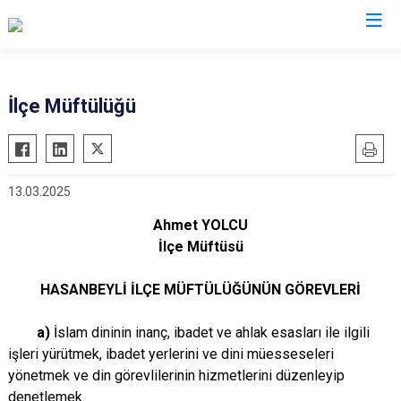
Osmaniye
İlçe Müftülüğü
Bahçe
Düziçi
13.03.2025
Hasanbeyli
Kadirli
Ahmet YOLCU
İlçe Müftüsü
Sumbas
Toprakkale
HASANBEYLİ İLÇE MÜFTÜLÜĞÜNÜN GÖREVLERİ
a)
İslam dininin inanç, ibadet ve ahlak esasları ile ilgili
işleri yürütmek, ibadet yerlerini ve dini müesseseleri
yönetmek ve din görevlilerinin hizmetlerini düzenleyip
denetlemek.