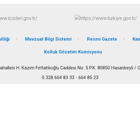
Sumbas
Toprakkale
iliği
Mevzuat Bilgi Sistemi
Resmi Gazete
Kam
Kolluk Gözetim Komisyonu
hallesi H. Kazım Fettahlıoğlu Caddesi No: 5 P.K. 80850 Hasanbeyli 
0 328 664 83 33 - 664 85 23