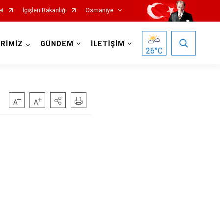
et
İçişleri Bakanlığı
Osmaniye
RİMİZ
GÜNDEM
İLETİŞİM
26
°C