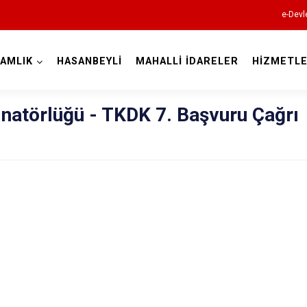
e-Devl
AMLIK
HASANBEYLİ
MAHALLİ İDARELER
HİZMETLE
Osmaniye
inatörlüğü - TKDK 7. Başvuru Çağrı
Bahçe
Düziçi
Hasanbeyli
Kadirli