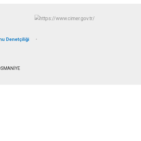
u Denetçiliği
/ OSMANİYE