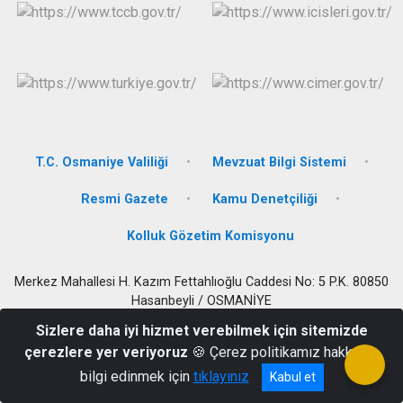
T.C. Osmaniye Valiliği
Mevzuat Bilgi Sistemi
Resmi Gazete
Kamu Denetçiliği
Kolluk Gözetim Komisyonu
Merkez Mahallesi H. Kazım Fettahlıoğlu Caddesi No: 5 P.K. 80850
Hasanbeyli / OSMANİYE
0 328 664 83 33 - 664 85 23
Sizlere daha iyi hizmet verebilmek için sitemizde
çerezlere yer veriyoruz
🍪 Çerez politikamız hakkında
bilgi edinmek için
tıklayınız
Kabul et